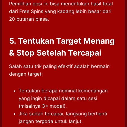
Pemilihan opsi ini bisa menentukan hasil total
dari Free Spins yang kadang lebih besar dari
20 putaran biasa.
5. Tentukan Target Menang
& Stop Setelah Tercapai
Salah satu trik paling efektif adalah bermain
dengan target:
Tentukan berapa nominal kemenangan
yang ingin dicapai dalam satu sesi
(misalnya 3× modal).
Jika sudah tercapai, langsung berhenti
jangan tergoda untuk lanjut.