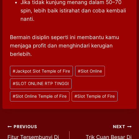
Jika tidak kunjung menang dalam 50–70
spin, lebih baik istirahat dan coba kembali
nanti.
Bermain disiplin seperti ini membantu kamu
menjaga profit dan menghindari kerugian
berlebih.
Post
#
Jackpot Slot Temple of Fire
#
Slot Online
Tags:
#
SLOT ONLINE RTP TINGGI
#
Slot Online Temple of Fire
#
Slot Temple of Fire
Post
PREVIOUS
NEXT
Fitur Tersembunyi Di
Trik Cuan Besar Di