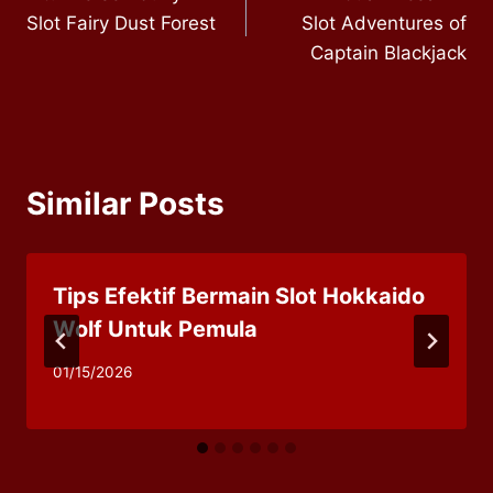
navigation
Slot Fairy Dust Forest
Slot Adventures of
Captain Blackjack
Similar Posts
Tips Efektif Bermain Slot Hokkaido
Wolf Untuk Pemula
01/15/2026