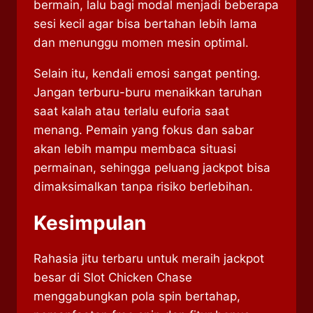
bermain, lalu bagi modal menjadi beberapa
sesi kecil agar bisa bertahan lebih lama
dan menunggu momen mesin optimal.
Selain itu, kendali emosi sangat penting.
Jangan terburu-buru menaikkan taruhan
saat kalah atau terlalu euforia saat
menang. Pemain yang fokus dan sabar
akan lebih mampu membaca situasi
permainan, sehingga peluang jackpot bisa
dimaksimalkan tanpa risiko berlebihan.
Kesimpulan
Rahasia jitu terbaru untuk meraih jackpot
besar di Slot Chicken Chase
menggabungkan pola spin bertahap,