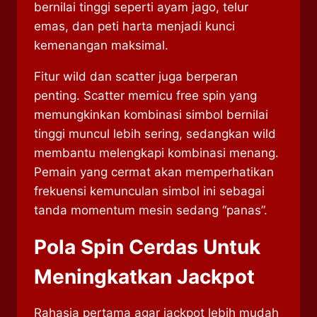
bernilai tinggi seperti ayam jago, telur
emas, dan peti harta menjadi kunci
kemenangan maksimal.
Fitur wild dan scatter juga berperan
penting. Scatter memicu free spin yang
memungkinkan kombinasi simbol bernilai
tinggi muncul lebih sering, sedangkan wild
membantu melengkapi kombinasi menang.
Pemain yang cermat akan memperhatikan
frekuensi kemunculan simbol ini sebagai
tanda momentum mesin sedang “panas”.
Pola Spin Cerdas Untuk
Meningkatkan Jackpot
Rahasia pertama agar jackpot lebih mudah