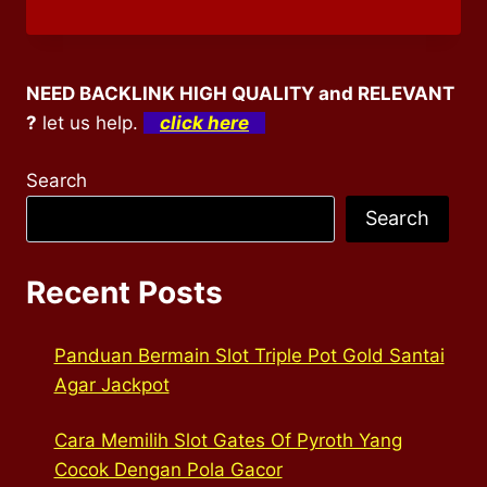
NEED BACKLINK HIGH QUALITY and RELEVANT
?
let us help.
click here
Search
Search
Recent Posts
Panduan Bermain Slot Triple Pot Gold Santai
Agar Jackpot
Cara Memilih Slot Gates Of Pyroth Yang
Cocok Dengan Pola Gacor