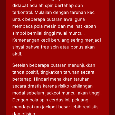
didapat adalah spin bertahap dan
terkontrol. Mulailah dengan taruhan kecil
untuk beberapa putaran awal guna
membaca pola mesin dan melihat kapan
simbol bernilai tinggi mulai muncul.
Kemenangan kecil berulang sering menjadi
sinyal bahwa free spin atau bonus akan
aktif.
Setelah beberapa putaran menunjukkan
tanda positif, tingkatkan taruhan secara
bertahap. Hindari menaikkan taruhan
secara drastis karena risiko kehilangan
modal sebelum jackpot muncul akan tinggi.
Dengan pola spin cerdas ini, peluang
mendapatkan jackpot besar lebih realistis
dan efisien.