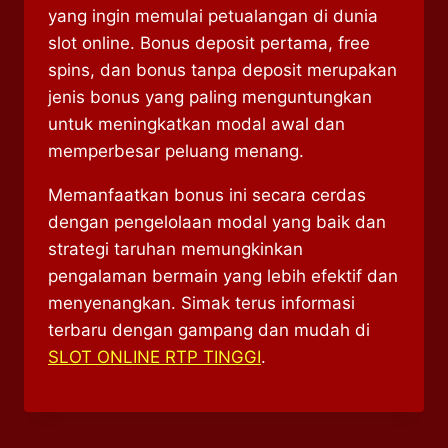
yang ingin memulai petualangan di dunia
slot online. Bonus deposit pertama, free
spins, dan bonus tanpa deposit merupakan
jenis bonus yang paling menguntungkan
untuk meningkatkan modal awal dan
memperbesar peluang menang.
Memanfaatkan bonus ini secara cerdas
dengan pengelolaan modal yang baik dan
strategi taruhan memungkinkan
pengalaman bermain yang lebih efektif dan
menyenangkan. Simak terus informasi
terbaru dengan gampang dan mudah di
SLOT ONLINE RTP TINGGI
.