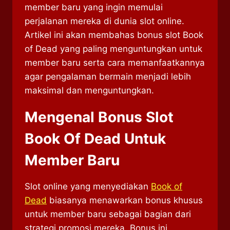
member baru yang ingin memulai
perjalanan mereka di dunia slot online.
Artikel ini akan membahas bonus slot Book
of Dead yang paling menguntungkan untuk
member baru serta cara memanfaatkannya
agar pengalaman bermain menjadi lebih
maksimal dan menguntungkan.
Mengenal Bonus Slot
Book Of Dead Untuk
Member Baru
Slot online yang menyediakan
Book of
Dead
biasanya menawarkan bonus khusus
untuk member baru sebagai bagian dari
strategi promosi mereka. Bonus ini