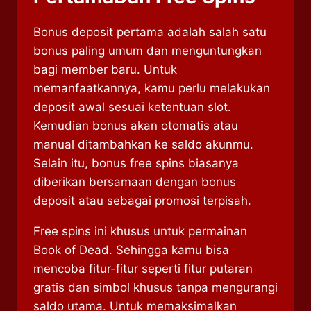
Bonus deposit pertama adalah salah satu
bonus paling umum dan menguntungkan
bagi member baru. Untuk
memanfaatkannya, kamu perlu melakukan
deposit awal sesuai ketentuan slot.
Kemudian bonus akan otomatis atau
manual ditambahkan ke saldo akunmu.
Selain itu, bonus free spins biasanya
diberikan bersamaan dengan bonus
deposit atau sebagai promosi terpisah.
Free spins ini khusus untuk permainan
Book of Dead. Sehingga kamu bisa
mencoba fitur-fitur seperti fitur putaran
gratis dan simbol khusus tanpa mengurangi
saldo utama.
Untuk memaksimalkan