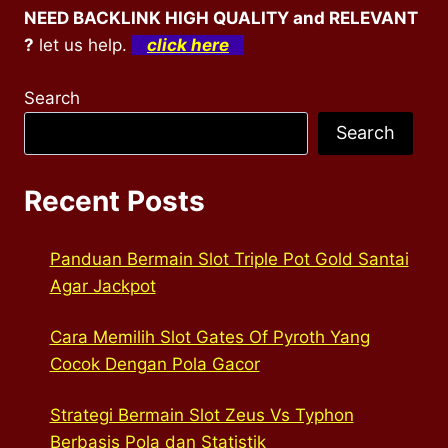
NEED BACKLINK HIGH QUALITY and RELEVANT
?
let us help.
click here
Search
Search
Recent Posts
Panduan Bermain Slot Triple Pot Gold Santai
Agar Jackpot
Cara Memilih Slot Gates Of Pyroth Yang
Cocok Dengan Pola Gacor
Strategi Bermain Slot Zeus Vs Typhon
Berbasis Pola dan Statistik