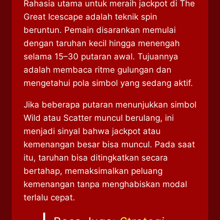
Rahasia utama untuk meraih jackpot di The
Great Icescape adalah teknik spin
beruntun. Pemain disarankan memulai
dengan taruhan kecil hingga menengah
selama 15–30 putaran awal. Tujuannya
adalah membaca ritme gulungan dan
mengetahui pola simbol yang sedang aktif.
Jika beberapa putaran menunjukkan simbol
Wild atau Scatter muncul berulang, ini
menjadi sinyal bahwa jackpot atau
kemenangan besar bisa muncul. Pada saat
itu, taruhan bisa ditingkatkan secara
bertahap, memaksimalkan peluang
kemenangan tanpa menghabiskan modal
terlalu cepat.