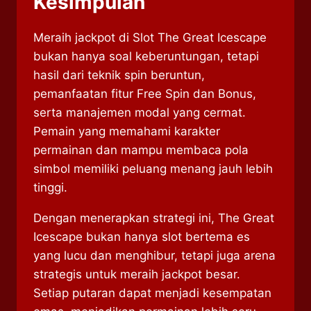
Kesimpulan
Meraih jackpot di Slot The Great Icescape
bukan hanya soal keberuntungan, tetapi
hasil dari teknik spin beruntun,
pemanfaatan fitur Free Spin dan Bonus,
serta manajemen modal yang cermat.
Pemain yang memahami karakter
permainan dan mampu membaca pola
simbol memiliki peluang menang jauh lebih
tinggi.
Dengan menerapkan strategi ini, The Great
Icescape bukan hanya slot bertema es
yang lucu dan menghibur, tetapi juga arena
strategis untuk meraih jackpot besar.
Setiap putaran dapat menjadi kesempatan