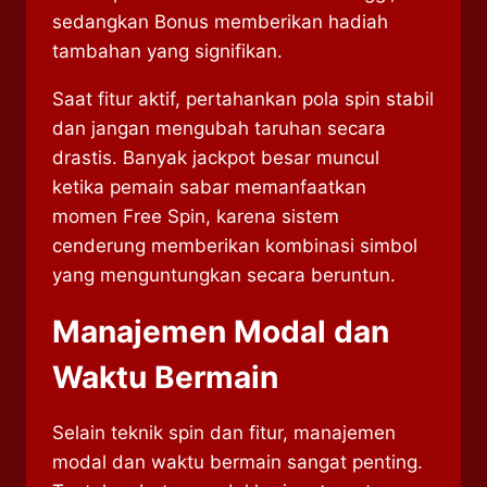
sedangkan Bonus memberikan hadiah
tambahan yang signifikan.
Saat fitur aktif, pertahankan pola spin stabil
dan jangan mengubah taruhan secara
drastis. Banyak jackpot besar muncul
ketika pemain sabar memanfaatkan
momen Free Spin, karena sistem
cenderung memberikan kombinasi simbol
yang menguntungkan secara beruntun.
Manajemen Modal dan
Waktu Bermain
Selain teknik spin dan fitur, manajemen
modal dan waktu bermain sangat penting.