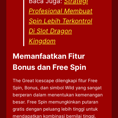
Baca Juga:
Strategi
Profesional Membuat
Spin Lebih Terkontrol
Di Slot Dragon
Kingdom
Memanfaatkan Fitur
Bonus dan Free Spin
The Great Icescape dilengkapi fitur Free
Spin, Bonus, dan simbol Wild yang sangat
berperan dalam menentukan kemenangan
besar. Free Spin memungkinkan putaran
gratis dengan peluang lebih tinggi untuk
mendapatkan kombinasi bernilai tinggi,