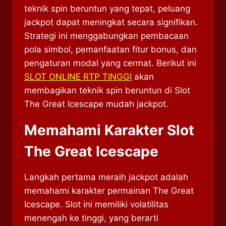
teknik spin beruntun yang tepat, peluang
jackpot dapat meningkat secara signifikan.
Strategi ini menggabungkan pembacaan
pola simbol, pemanfaatan fitur bonus, dan
pengaturan modal yang cermat. Berikut ini
SLOT ONLINE RTP TINGGI
akan
membagikan teknik spin beruntun di Slot
The Great Icescape mudah jackpot.
Memahami Karakter Slot
The Great Icescape
Langkah pertama meraih jackpot adalah
memahami karakter permainan The Great
Icescape. Slot ini memiliki volatilitas
menengah ke tinggi, yang berarti