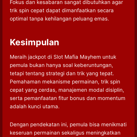
Fokus dan kesabaran sangat dibutuhkan agar
trik spin cepat dapat dimanfaatkan secara
optimal tanpa kehilangan peluang emas.
Kesimpulan
Meraih jackpot di Slot Mafia Mayhem untuk
pemula bukan hanya soal keberuntungan,
tetapi tentang strategi dan trik yang tepat.
Pemahaman mekanisme permainan, trik spin
cepat yang cerdas, manajemen modal disiplin,
serta pemanfaatan fitur bonus dan momentum
adalah kunci utama.
Dengan pendekatan ini, pemula bisa menikmati
keseruan permainan sekaligus meningkatkan