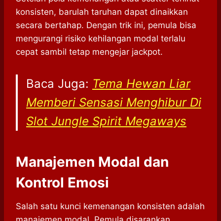
konsisten, barulah taruhan dapat dinaikkan
secara bertahap. Dengan trik ini, pemula bisa
mengurangi risiko kehilangan modal terlalu
cepat sambil tetap mengejar jackpot.
Baca Juga:
Tema Hewan Liar
Memberi Sensasi Menghibur Di
Slot Jungle Spirit Megaways
Manajemen Modal dan
Kontrol Emosi
Salah satu kunci kemenangan konsisten adalah
manajemen modal. Pemula disarankan