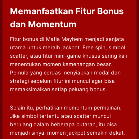
Memanfaatkan Fitur Bonus
dan Momentum
Fitur bonus di Mafia Mayhem menjadi senjata
utama untuk meraih jackpot. Free spin, simbol
scatter, atau fitur mini-game khusus sering kali
menentukan momen kemenangan besar.
Pemula yang cerdas menyiapkan modal dan
strategi sebelum fitur ini muncul agar bisa
memaksimalkan setiap peluang bonus.
Selain itu, perhatikan momentum permainan.
Jika simbol tertentu atau scatter muncul
berulang dalam beberapa putaran, itu bisa
menjadi sinyal momen jackpot semakin dekat.