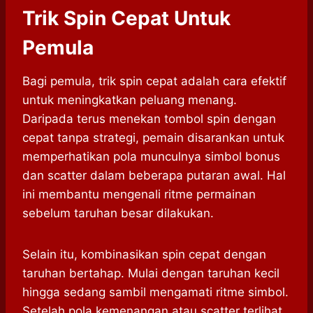
Trik Spin Cepat Untuk
Pemula
Bagi pemula, trik spin cepat adalah cara efektif
untuk meningkatkan peluang menang.
Daripada terus menekan tombol spin dengan
cepat tanpa strategi, pemain disarankan untuk
memperhatikan pola munculnya simbol bonus
dan scatter dalam beberapa putaran awal. Hal
ini membantu mengenali ritme permainan
sebelum taruhan besar dilakukan.
Selain itu, kombinasikan spin cepat dengan
taruhan bertahap. Mulai dengan taruhan kecil
hingga sedang sambil mengamati ritme simbol.
Setelah pola kemenangan atau scatter terlihat