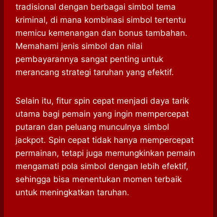
tradisional dengan berbagai simbol tema
kriminal, di mana kombinasi simbol tertentu
memicu kemenangan dan bonus tambahan.
Memahami jenis simbol dan nilai
pembayarannya sangat penting untuk
merancang strategi taruhan yang efektif.
Selain itu, fitur spin cepat menjadi daya tarik
utama bagi pemain yang ingin mempercepat
putaran dan peluang munculnya simbol
jackpot. Spin cepat tidak hanya mempercepat
permainan, tetapi juga memungkinkan pemain
mengamati pola simbol dengan lebih efektif,
sehingga bisa menentukan momen terbaik
untuk meningkatkan taruhan.